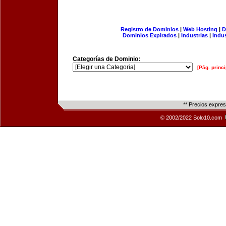
Registro de Dominios
|
Web Hosting
|
D
Dominios Expirados
|
Industrias
|
Indu
Categorías de Dominio:
[Pág. princi
** Precios expre
© 2002/2022 Solo10.com