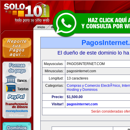
PagosInternet
El dueño de este dominio lo ha
Mayusculas:
PAGOSINTERNET.COM
Minusculas:
pagosinternet.com
Longitud:
13 caracteres
Categorias:
Compras y Comercio ElectrÃ³nico
,
Inter
Hosting y Dominios
Precio:
$1,500.00
Visitar!
pagosinternet.com
Serán consideradas ofer