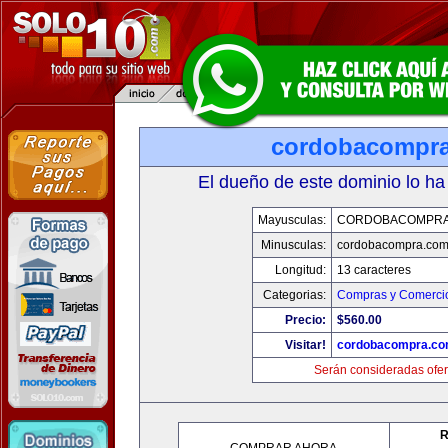
cordobacompr
El dueño de este dominio lo ha
Mayusculas:
CORDOBACOMPRA
Minusculas:
cordobacompra.co
Longitud:
13 caracteres
Categorias:
Compras y Comercio
Precio:
$560.00
Visitar!
cordobacompra.c
Serán consideradas ofer
R