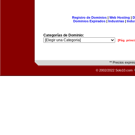
Registro de Dominios
|
Web Hosting
|
D
Dominios Expirados
|
Industrias
|
Indu
Categorías de Dominio:
[Pág. princi
** Precios expre
© 2002/2022 Solo10.com