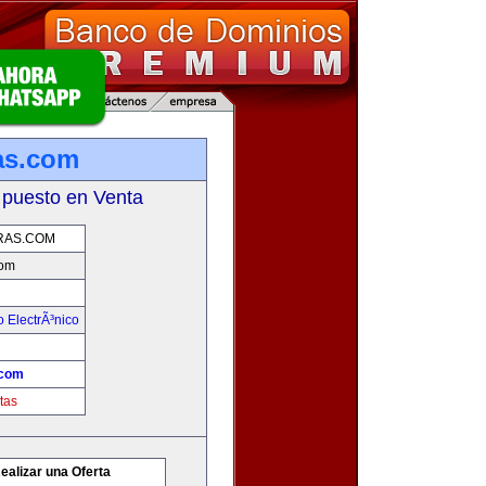
as.com
 puesto en Venta
RAS.COM
com
 ElectrÃ³nico
.com
tas
ealizar una Oferta