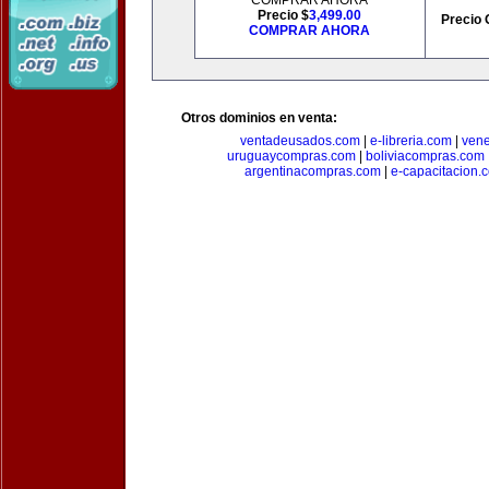
COMPRAR AHORA
Precio $
3,499.00
Precio 
COMPRAR AHORA
Otros dominios en venta:
ventadeusados.com
|
e-libreria.com
|
ven
uruguaycompras.com
|
boliviacompras.com
argentinacompras.com
|
e-capacitacion.