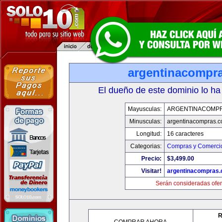
argentinacompr
El dueño de este dominio lo ha
Mayusculas:
ARGENTINACOMP
Minusculas:
argentinacompras.
Longitud:
16 caracteres
Categorias:
Compras y Comercio
Precio:
$3,499.00
Visitar!
argentinacompras
Serán consideradas ofer
R