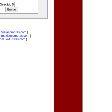
Ofrecido $
ezuelacompras.com
|
|
mexicocompras.com
|
com
|
e-turistas.com
|