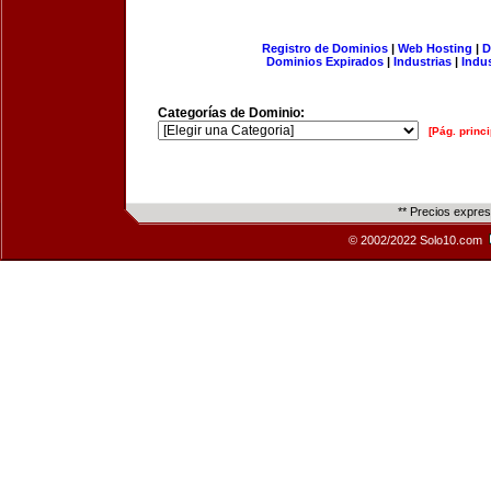
Registro de Dominios
|
Web Hosting
|
D
Dominios Expirados
|
Industrias
|
Indu
Categorías de Dominio:
[Pág. princi
** Precios expre
© 2002/2022 Solo10.com