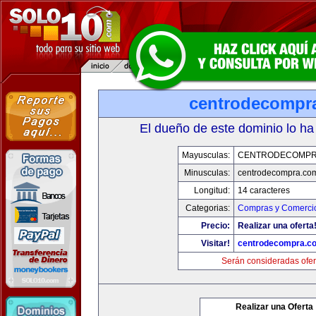
centrodecompr
El dueño de este dominio lo ha
Mayusculas:
CENTRODECOMPR
Minusculas:
centrodecompra.co
Longitud:
14 caracteres
Categorias:
Compras y Comercio
Precio:
Realizar una oferta
Visitar!
centrodecompra.c
Serán consideradas ofer
Realizar una Oferta