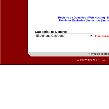
Registro de Dominios
|
Web Hosting
|
D
Dominios Expirados
|
Industrias
|
Indu
Categorías de Dominio:
[Pág. princi
** Precios expre
© 2002/2022 Solo10.com