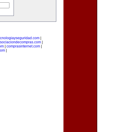
ecnologiayseguridad.com
|
sociaciondecompras.com
|
om
|
comprasinternet.com
|
com
|