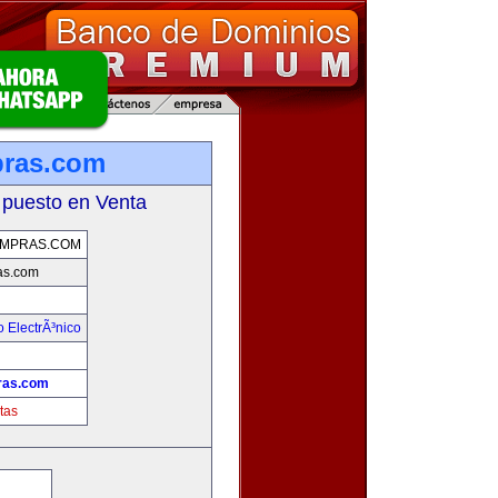
pras.com
 puesto en Venta
OMPRAS.COM
as.com
 ElectrÃ³nico
!
ras.com
tas