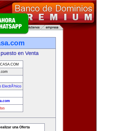
asa.com
 puesto en Venta
CASA.COM
.com
 ElectrÃ³nico
a.com
tas
ealizar una Oferta