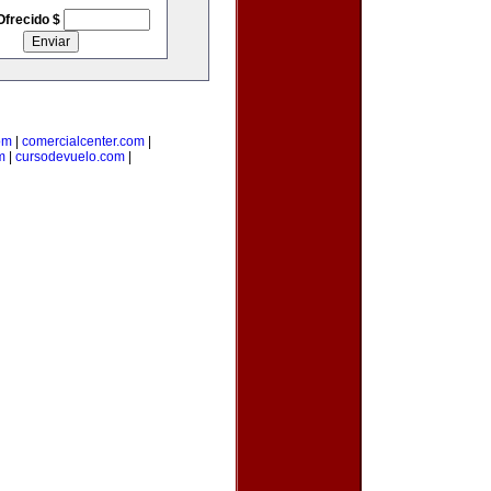
Ofrecido $
om
|
comercialcenter.com
|
m
|
cursodevuelo.com
|