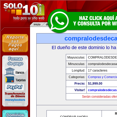
compralodesdec
El dueño de este dominio lo ha
Mayusculas:
COMPRALODESDE
Minusculas:
compralodesdecasa
Longitud:
17 caracteres
Categorias:
Compras y Comercio
Precio:
$1,999.00
Visitar!
compralodesdecas
Serán consideradas ofer
R