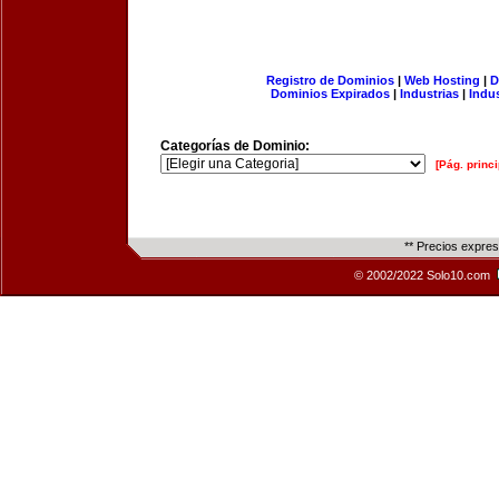
Registro de Dominios
|
Web Hosting
|
D
Dominios Expirados
|
Industrias
|
Indu
Categorías de Dominio:
[Pág. princi
** Precios expre
© 2002/2022 Solo10.com