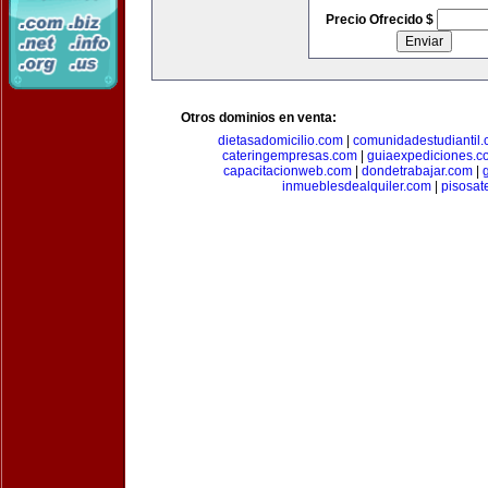
Precio Ofrecido $
Otros dominios en venta:
dietasadomicilio.com
|
comunidadestudiantil
cateringempresas.com
|
guiaexpediciones.c
capacitacionweb.com
|
dondetrabajar.com
|
inmueblesdealquiler.com
|
pisosat