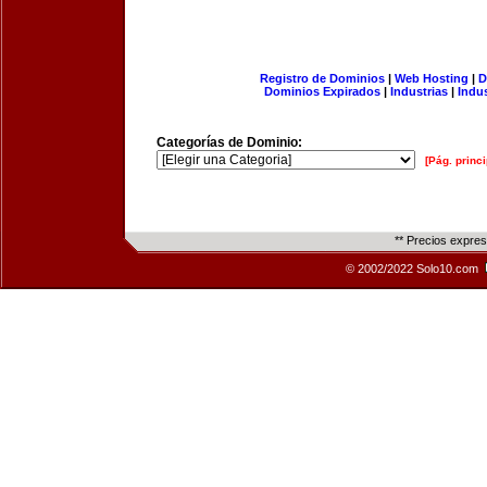
Registro de Dominios
|
Web Hosting
|
D
Dominios Expirados
|
Industrias
|
Indu
Categorías de Dominio:
[Pág. princi
** Precios expre
© 2002/2022 Solo10.com