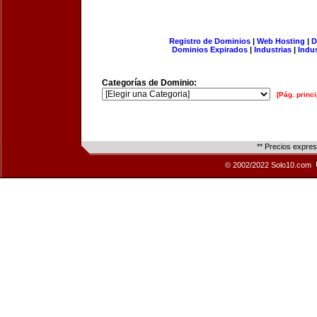
Registro de Dominios
|
Web Hosting
|
D
Dominios Expirados
|
Industrias
|
Indu
Categorías de Dominio:
[Pág. princi
** Precios expre
© 2002/2022 Solo10.com