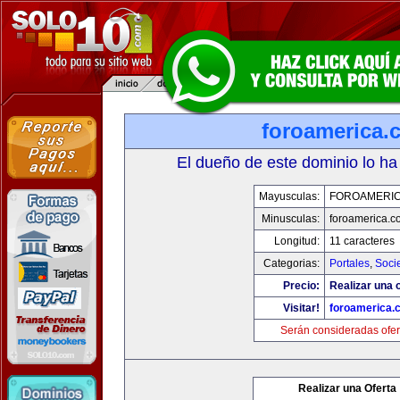
foroamerica.
El dueño de este dominio lo ha
Mayusculas:
FOROAMERI
Minusculas:
foroamerica.c
Longitud:
11 caracteres
Categorias:
Portales
,
Soci
Precio:
Realizar una o
Visitar!
foroamerica.
Serán consideradas ofer
Realizar una Oferta