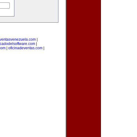
ventasvenezuela.com
|
cadodelsoftware.com
|
com
|
oficinadeventas.com
|