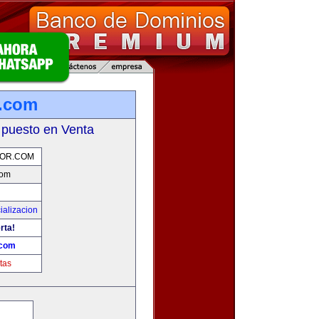
r.com
 puesto en Venta
OR.COM
com
ializacion
rta!
.com
tas