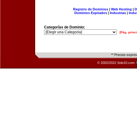
Registro de Dominios
|
Web Hosting
|
D
Dominios Expirados
|
Industrias
|
Indu
Categorías de Dominio:
[Pág. princi
** Precios expre
© 2002/2022 Solo10.com