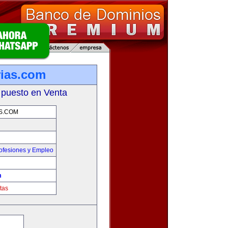
rias.com
 puesto en Venta
S.COM
ofesiones y Empleo
m
tas