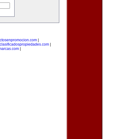
ctosenpromocion.com
|
clasificadospropiedades.com
|
marcas.com
|